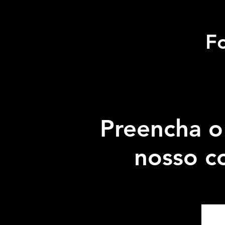
F
Preencha o
nosso c